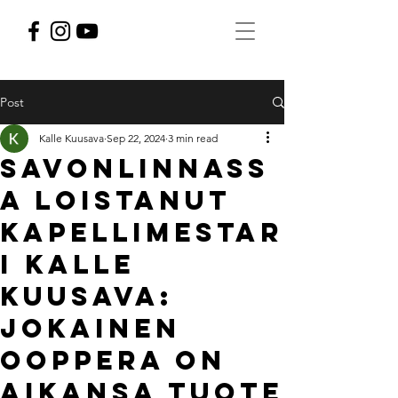
Post
Kalle Kuusava
Sep 22, 2024
3 min read
Savonlinnass
a loistanut
kapellimestar
i Kalle
Kuusava:
Jokainen
ooppera on
aikansa tuote