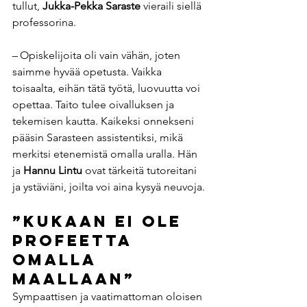
tullut, 
Jukka-Pekka Saraste 
vieraili siellä 
professorina.
– Opiskelijoita oli vain vähän, joten 
saimme hyvää opetusta. Vaikka 
toisaalta, eihän tätä työtä, luovuutta voi 
opettaa. Taito tulee oivalluksen ja 
tekemisen kautta. Kaikeksi onnekseni 
pääsin Sarasteen assistentiksi, mikä 
merkitsi etenemistä omalla uralla. Hän 
ja 
Hannu Lintu 
ovat tärkeitä tutoreitani 
ja ystäviäni, joilta voi aina kysyä neuvoja.
”Kukaan ei ole 
profeetta 
omalla 
maallaan”
Sympaattisen ja vaatimattoman oloisen 