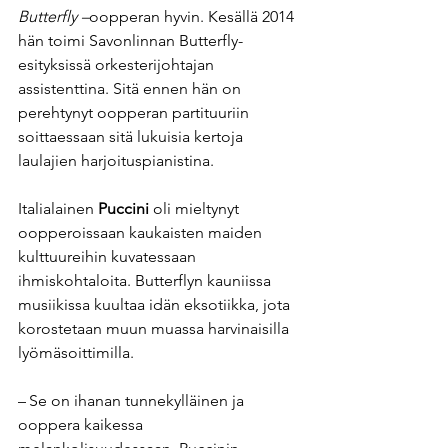
Butterfly –
oopperan hyvin. Kesällä 2014 
hän toimi Savonlinnan Butterfly-
esityksissä orkesterijohtajan 
assistenttina. Sitä ennen hän on 
perehtynyt oopperan partituuriin 
soittaessaan sitä lukuisia kertoja 
laulajien harjoituspianistina.
Italialainen 
Puccini
 oli mieltynyt 
oopperoissaan kaukaisten maiden 
kulttuureihin kuvatessaan 
ihmiskohtaloita. Butterflyn kauniissa 
musiikissa kuultaa idän eksotiikka, jota 
korostetaan muun muassa harvinaisilla 
lyömäsoittimilla.
– Se on ihanan tunnekylläinen ja 
ooppera kaikessa 