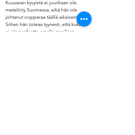
Kuusavan kyvyistä ei juurikaan ole 
metelöity Suomessa, eikä hän ole 
johtanut oopperaa täällä aikaisemmin. 
Siihen hän toteaa tyynesti, että kukaan 
ei ole profeetta omalla maallaan.
Kuusava voitti kansainvälisen 
kapellimestarikilpailun Oslossa 2013. 
Se oli hyvä ponnahduslauta alalla. 
Sittemmin hän on toiminut 
orkesterinjohtajana muun muassa 
Norjan kansallisoopperassa, Pietarin 
Mariinski-teatterissa, Zürichissä ja 
Wienissä.
Lähitulevaisuudessa hän johtaa muun 
muassa Saigonissa, Istanbulissa, 
Moskovassa ja Monte Carlossa. 
Suomen Kansallisoopperassa hän 