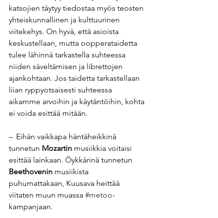
katsojien täytyy tiedostaa myös teosten 
yhteiskunnallinen ja kulttuurinen 
viitekehys. On hyvä, että asioista 
keskustellaan, mutta oopperataidetta 
tulee lähinnä tarkastella suhteessa 
niiden säveltämisen ja librettojen 
ajankohtaan. Jos taidetta tarkastellaan 
liian ryppyotsaisesti suhteessa 
aikamme arvoihin ja käytäntöihin, kohta 
ei voida esittää mitään.
–  Eihän vaikkapa häntäheikkinä 
tunnetun 
Mozartin
 musiikkia voitaisi 
esittää lainkaan. Öykkärinä tunnetun 
Beethovenin
 musiikista 
puhumattakaan, Kuusava heittää 
viitaten muun muassa 
#metoo
-
kampanjaan.