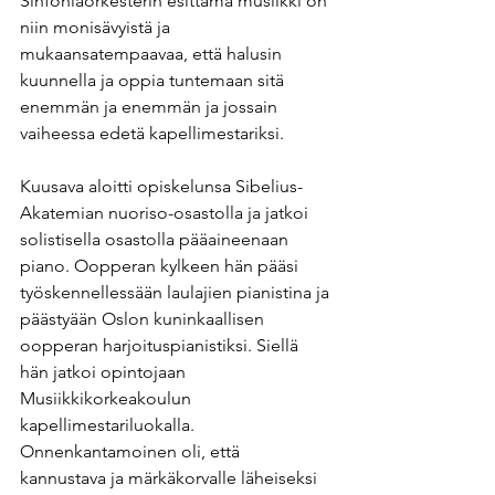
Sinfoniaorkesterin esittämä musiikki on 
niin monisävyistä ja 
mukaansatempaavaa, että halusin 
kuunnella ja oppia tuntemaan sitä 
enemmän ja enemmän ja jossain 
vaiheessa edetä kapellimestariksi.
Kuusava aloitti opiskelunsa Sibelius-
Akatemian nuoriso-osastolla ja jatkoi 
solistisella osastolla pääaineenaan 
piano. Oopperan kylkeen hän pääsi 
työskennellessään laulajien pianistina ja 
päästyään Oslon kuninkaallisen 
oopperan harjoituspianistiksi. Siellä 
hän jatkoi opintojaan 
Musiikkikorkeakoulun 
kapellimestariluokalla. 
Onnenkantamoinen oli, että 
kannustava ja märkäkorvalle läheiseksi 