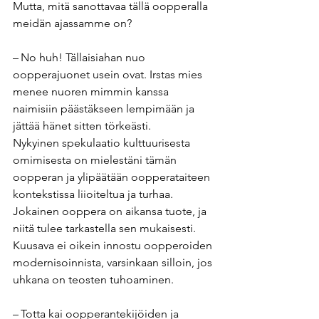
Mutta, mitä sanottavaa tällä oopperalla 
meidän ajassamme on?
– No huh! Tällaisiahan nuo 
oopperajuonet usein ovat. Irstas mies 
menee nuoren mimmin kanssa 
naimisiin päästäkseen lempimään ja 
jättää hänet sitten törkeästi.
Nykyinen spekulaatio kulttuurisesta 
omimisesta on mielestäni tämän 
oopperan ja ylipäätään oopperataiteen 
kontekstissa liioiteltua ja turhaa. 
Jokainen ooppera on aikansa tuote, ja 
niitä tulee tarkastella sen mukaisesti. 
Kuusava ei oikein innostu oopperoiden 
modernisoinnista, varsinkaan silloin, jos 
uhkana on teosten tuhoaminen.
– Totta kai oopperantekijöiden ja 