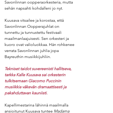
Savonlinnan oopperaorkesteria, mutta 
sehän napsahti kohdalleni jo nyt.
Kuusava vitsailee ja korostaa, että 
Savonlinnan Oopperajuhlat on 
tunnettu ja tunnustettu festivaali 
maailmanlaajuisesti. Sen orkesteri ja 
kuoro ovat valioluokkaa. Hän rohkenee 
verrata Savonlinnan juhlia jopa 
Bayreuthin musiikkijuhliin.
Tekniset taidot suvereenisti hallitseva, 
tarkka Kalle Kuusava sai orkesterin 
tulkitsemaan Giacomo Puccinin 
musiikkia väkevän dramaattisesti ja 
pakahduttavan kauniisti.
Kapellimestarina lähinnä maailmalla 
ansioitunut Kuusava tuntee 
Madama 