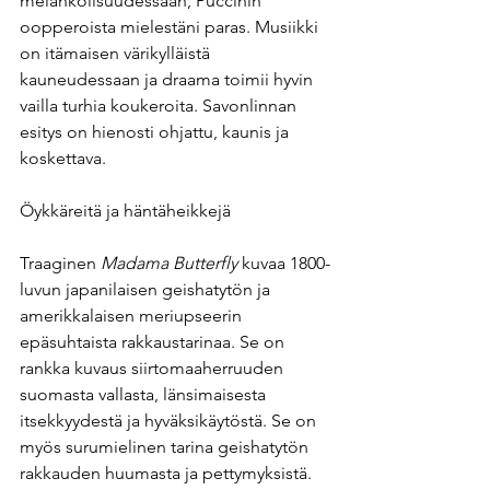
melankolisuudessaan, Puccinin 
oopperoista mielestäni paras. Musiikki 
on itämaisen värikylläistä 
kauneudessaan ja draama toimii hyvin 
vailla turhia koukeroita. Savonlinnan 
esitys on hienosti ohjattu, kaunis ja 
koskettava.
Öykkäreitä ja häntäheikkejä
Traaginen 
Madama Butterfly 
kuvaa 1800-
luvun japanilaisen geishatytön ja 
amerikkalaisen meriupseerin 
epäsuhtaista rakkaustarinaa. Se on 
rankka kuvaus siirtomaaherruuden 
suomasta vallasta, länsimaisesta 
itsekkyydestä ja hyväksikäytöstä. Se on 
myös surumielinen tarina geishatytön 
rakkauden huumasta ja pettymyksistä.