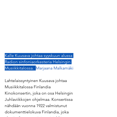
Kalle Kuusava johtaa syyskuun alussa 
Radion sinfoniaorkesteria Helsingin 
Musiikkitalossa.  
Marjaana Malkamäki
Lahtelaissyntyinen Kuusava johtaa 
Musiikkitalossa Finlandia 
Kinokonsertin, joka on osa Helsingin 
Juhlaviikkojen ohjelmaa. Konsertissa 
nähdään vuonna 1922 valmistunut 
dokumenttielokuva Finlandia, joka 