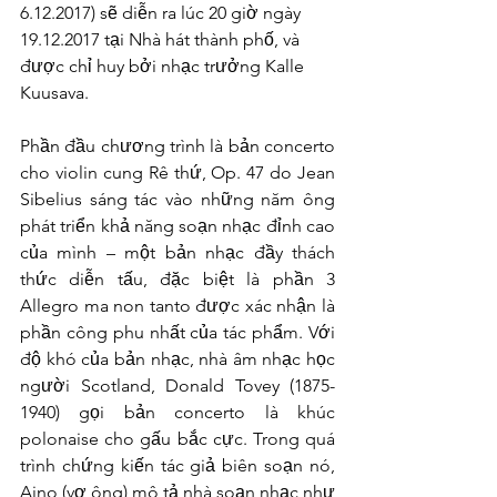
6.12.2017) sẽ diễn ra lúc 20 giờ ngày 
19.12.2017 tại Nhà hát thành phố, và 
được chỉ huy bởi nhạc trưởng Kalle 
Kuusava.
Phần đầu chương trình là bản concerto 
cho violin cung Rê thứ, Op. 47 do Jean 
Sibelius sáng tác vào những năm ông 
phát triển khả năng soạn nhạc đỉnh cao 
của mình – một bản nhạc đầy thách 
thức diễn tấu, đặc biệt là phần 3 
Allegro ma non tanto được xác nhận là 
phần công phu nhất của tác phẩm. Với 
độ khó của bản nhạc, nhà âm nhạc học 
người Scotland, Donald Tovey (1875-
1940) gọi bản concerto là khúc 
polonaise cho gấu bắc cực. Trong quá 
trình chứng kiến tác giả biên soạn nó, 
Aino (vợ ông) mô tả nhà soạn nhạc như 