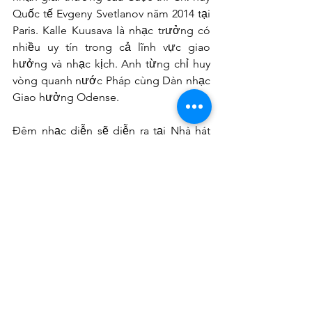
Quốc tế Evgeny Svetlanov năm 2014 tại 
Paris. Kalle Kuusava là nhạc trưởng có 
nhiều uy tín trong cả lĩnh vực giao 
hưởng và nhạc kịch. Anh từng chỉ huy 
vòng quanh nước Pháp cùng Dàn nhạc 
Giao hưởng Odense.
Đêm nhạc diễn sẽ diễn ra tại Nhà hát 
thành phố (7 Công trường Lam Sơn , 
quận 1, TP.HCM), giá vé từ 80.000 – 
550.000 đồng
Hữu Nam
Link: 
https://nguoidothi.net.vn/dem-
nhac-jean-sibelius-ky-niem-100-nam-
lap-quoc-phan-lan-11791.html